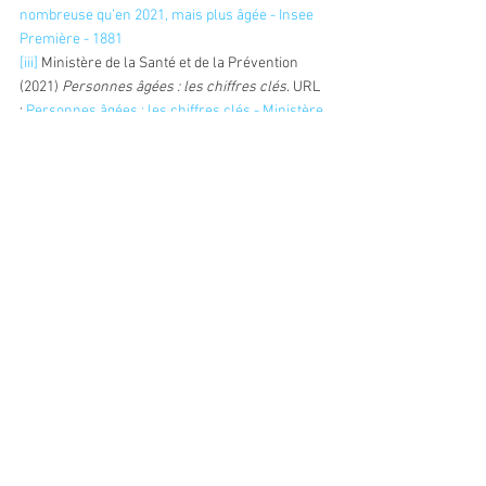
nombreuse qu’en 2021, mais plus âgée - Insee 
Première - 1881
[iii]
 Ministère de la Santé et de la Prévention 
(2021) 
Personnes âgées : les chiffres clés
. URL 
: 
Personnes âgées : les chiffres clés - Ministère 
de la Santé et de la Prévention (sante.gouv.fr)
[iv] 
Ibid
Vous souhaitez en savoir plus ? Cliquez ici pour nous contacter.
Solidarité
Voir tout
Posts récents