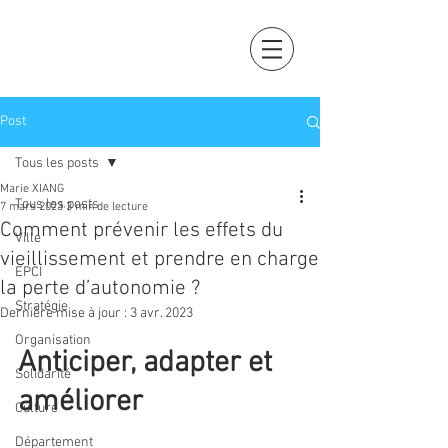
Post
Tous les posts
Marie XIANG
Tous les posts
7 mars 2023
3 min de lecture
Comment prévenir les effets du
Ville
vieillissement et prendre en charge
EPCI
la perte d’autonomie ?
Stratégie
Dernière mise à jour :
3 avr. 2023
Organisation
Anticiper, adapter et 
Solidarité
améliorer
Culture
Département