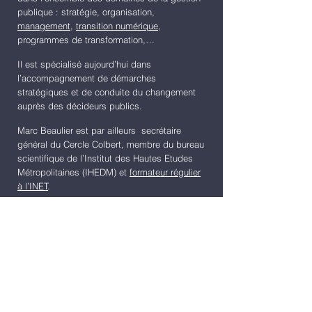
publique : stratégie, organisation,
management
,
transition numérique
,
programmes de transformation,…
Il est spécialisé aujourd’hui dans
l’accompagnement de démarches
stratégiques et de conduite du changement
auprès des décideurs publics.
Marc Beaulier est par ailleurs secrétaire
général du Cercle Colbert, membre du bureau
scientifique de l’Institut des Hautes Etudes
Métropolitaines (IHEDM) et
formateur régulier
à l’INET
.