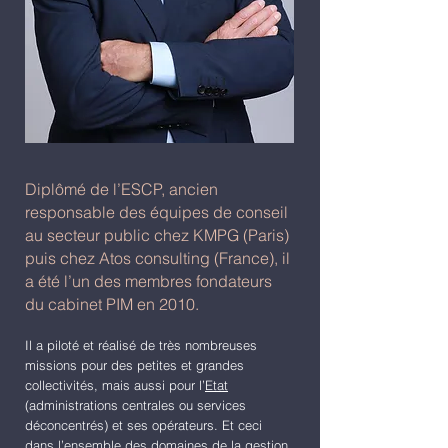
Diplômé de l’ESCP, ancien
responsable des équipes de conseil
au secteur public chez KMPG (Paris)
puis chez Atos consulting (France), il
a été l’un des membres fondateurs
du cabinet PIM en 2010.
Il a piloté et réalisé de très nombreuses
missions pour des petites et grandes
collectivités, mais aussi pour l’
Etat
(administrations centrales ou services
déconcentrés) et ses opérateurs. Et ceci
dans l’ensemble des domaines de la gestion