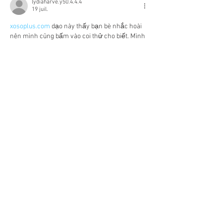
lydiaharve.y50.4.4.4
19 juil.
xosoplus.com
 dạo này thấy bạn bè nhắc hoài 
nên mình cũng bấm vào coi thử cho biết. Mình 
không đọc kỹ nội dung gì nhiều, chủ yếu xem 
giao diện có dễ dùng không thôi. Cảm giác đầu 
tiên là trang nhìn khá thoáng, không bị nhồi 
chữ, nên lướt một vòng cũng đỡ mệt mắt. 
Mấy mục được chia theo nhóm rõ ràng, kiểu 
nhìn là biết đang ở phần nào chứ không phải 
bấm qua bấm lại mới…
Afficher plus
J'aime
Répondre
bentiecesav.a.ge54.62
07 juil.
luck8.com
 mình thấy dạo này hay bị nhắc nên 
cũng ghé thử cho biết chứ không định làm gì 
nhiều. Vào cái là thấy trang họ làm khá 