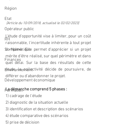
Région
Etat
[Article du 10/09/2018, actualisé le 02/02/2023]
Opérateur public
L'étude d'opportunité vise à limiter, pour un coût 
RH
raisonnable, l'incertitude inhérente à tout projet 
SI - Numérique
complexe. Elle permet d'apprécier si un projet 
mérite d'être réalisé, sur quel périmètre et dans 
Finances
quel délai. Sur la base des résultats de cette 
étude, la collectivité décide de poursuivre, de 
Environnement
différer ou d'abandonner le projet. 
Développement économique
La démarche comprend 5 phases : 
Formation
1) cadrage de l'étude 
2) diagnostic de la situation actuelle 
3) identification et description des scénarios 
4) étude comparative des scénarios 
5) prise de décision 