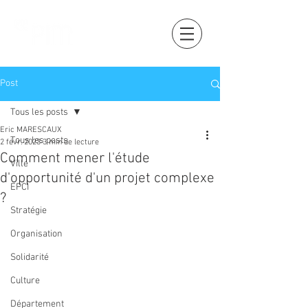
Post
Tous les posts
Eric MARESCAUX
Tous les posts
2 févr. 2023
3 min de lecture
Comment mener l'étude
Ville
d'opportunité d'un projet complexe
EPCI
?
Stratégie
Organisation
Solidarité
Culture
Département