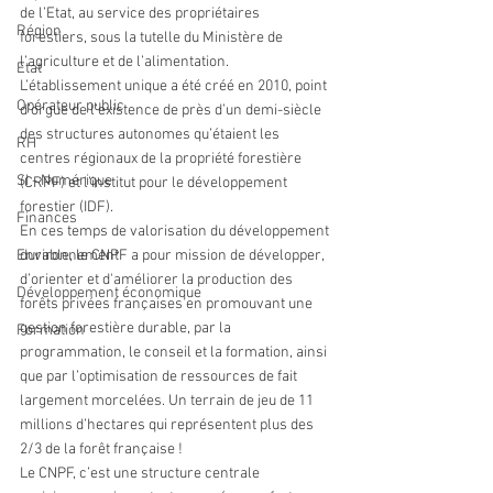
de l’Etat, au service des propriétaires 
Région
forestiers, sous la tutelle du Ministère de 
l’agriculture et de l’alimentation. 
Etat
L’établissement unique a été créé en 2010, point 
Opérateur public
d’orgue de l’existence de près d’un demi-siècle 
des structures autonomes qu’étaient les 
RH
centres régionaux de la propriété forestière 
SI - Numérique
(CRPF) et l’institut pour le développement 
forestier (IDF).
Finances
En ces temps de valorisation du développement 
Environnement
durable, le CNPF a pour mission de développer, 
d’orienter et d'améliorer la production des 
Développement économique
forêts privées françaises en promouvant une 
gestion forestière durable, par la 
Formation
programmation, le conseil et la formation, ainsi 
que par l’optimisation de ressources de fait 
largement morcelées. Un terrain de jeu de 11 
millions d’hectares qui représentent plus des 
2/3 de la forêt française !
Le CNPF, c’est une structure centrale 