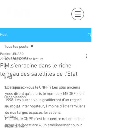
Post
Tous les posts
Patrice LENARD
Tous les posts
29 sept. 2018
2 min de lecture
PIM s’enracine dans le riche
Ville
terreau des satellites de l’Etat
EPCI
Stratégie
Connaissez-vous le CNPF ? Les plus anciens 
vous diront qu’il a pris le nom de « MEDEF » en 
Organisation
1998. Les autres vous gratifieront d’un regard 
au moins interrogateur, à moins d’être familiers 
Solidarité
de nos larges espaces forestiers.
Culture
En effet, le CNPF, c’est le « centre national de la 
propriété forestière », un établissement public 
Département