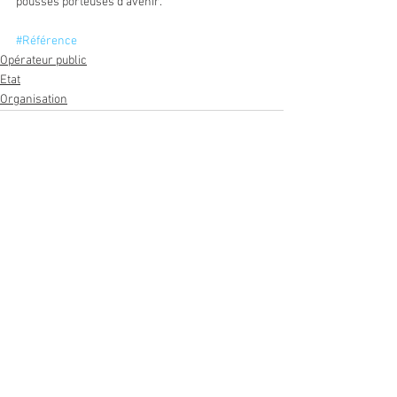
pousses porteuses d’avenir.   
#Référence
Opérateur public
Etat
Organisation
Voir tout
Posts récents