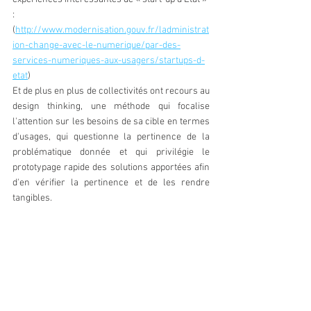
: 
(
http://www.modernisation.gouv.fr/ladministrat
ion-change-avec-le-numerique/par-des-
services-numeriques-aux-usagers/startups-d-
etat
)
Et de plus en plus de collectivités ont recours au 
design thinking, une méthode qui focalise 
l'attention sur les besoins de sa cible en termes 
d'usages, qui questionne la pertinence de la 
problématique donnée et qui privilégie le 
prototypage rapide des solutions apportées afin 
d'en vérifier la pertinence et de les rendre 
tangibles.
Autant d'enjeux de transformation placent la 
Direction des Systèmes d'Information et ses 
agents dans un rôle nouveau de promotion et de 
diffusion des usages au sein de la collectivité 
mais également sur leur territoire.
Aiguiser le regard « data » de la collectivité dans 