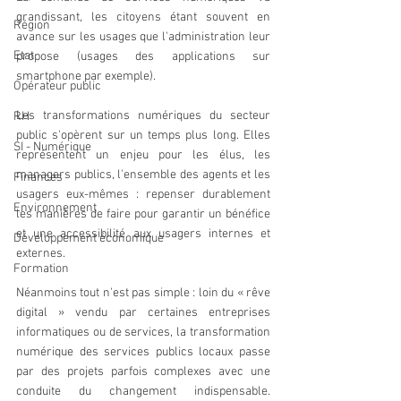
grandissant, les citoyens étant souvent en 
Région
avance sur les usages que l'administration leur 
Etat
propose (usages des applications sur 
smartphone par exemple).
Opérateur public
Les transformations numériques du secteur 
RH
public s'opèrent sur un temps plus long. Elles 
SI - Numérique
représentent un enjeu pour les élus, les 
managers publics, l'ensemble des agents et les 
Finances
usagers eux-mêmes : repenser durablement 
Environnement
les manières de faire pour garantir un bénéfice 
et une accessibilité aux usagers internes et 
Développement économique
externes.
Formation
Néanmoins tout n'est pas simple : loin du « rêve 
digital » vendu par certaines entreprises 
informatiques ou de services, la transformation 
numérique des services publics locaux passe 
par des projets parfois complexes avec une 
conduite du changement indispensable. 