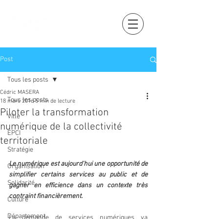
Post
Tous les posts
Cédric MASERA
Tous les posts
18 mars 2016
5 min de lecture
Piloter la transformation
Ville
numérique de la collectivité
EPCI
territoriale
Stratégie
Le numérique est aujourd'hui une opportunité de 
Organisation
simplifier certains services au public et de 
Solidarité
gagner en efficience dans un contexte très 
contraint financièrement.
Culture
Département
La demande de services numériques va 