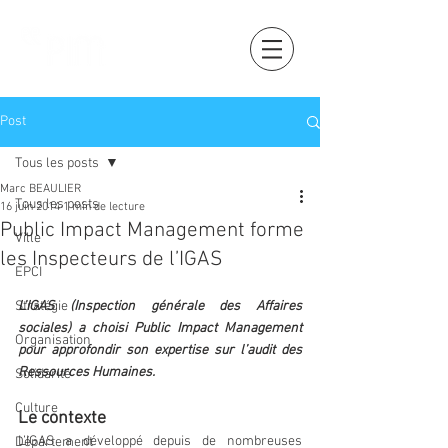
Post
Tous les posts
Marc BEAULIER
Tous les posts
16 juin 2014
1 min de lecture
Public Impact Management forme
Ville
les Inspecteurs de l’IGAS
EPCI
Stratégie
L’IGAS (Inspection générale des Affaires 
sociales) a choisi Public Impact Management 
Organisation
pour approfondir son expertise sur l’audit des 
Ressources Humaines.
Solidarité
Culture
Le contexte
L’IGAS a développé depuis de nombreuses 
Département