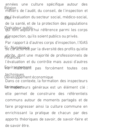
années une culture spécifique autour des 
Région
métiers de l’audit, du conseil, de l’inspection et 
de l’évaluation du secteur social, médico-social, 
Etat
de la santé, et de la protection des populations 
Opérateur public
qui font aujourd’hui référence parmi les corps 
d’inspection, qu’ils soient publics ou privés.
RH
Par rapport à d’autres corps d’inspection, l’IGAS 
SI - Numérique
se caractérise par la diversité des profils qu’elle 
abrite, dont une majorité de professionnels de 
Finances
l’évaluation et du contrôle mais aussi d’autres 
Environnement
ne maîtrisant pas forcément toutes ces 
techniques.
Développement économique
Dans ce contexte, la formation des inspecteurs 
Formation
et inspecteurs généraux est un élément clé : 
elle permet de construire des référentiels 
communs autour de moments partagés et de 
faire progresser ainsi la culture commune en 
enrichissant la pratique de chacun par des 
apports théoriques de savoir, de savoir-faire et 
de savoir être.