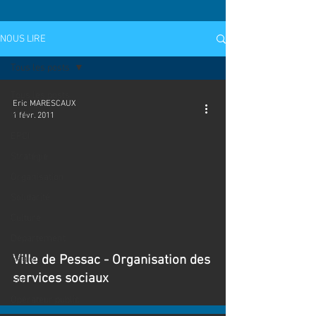
NOUS LIRE
Tous les posts
Tous les posts
Eric MARESCAUX
Ville
1 févr. 2011
EPCI
Stratégie
Organisation
Solidarité
Culture
Département
Ville de Pessac - Organisation des
Région
services sociaux
Etat
Opérateur public