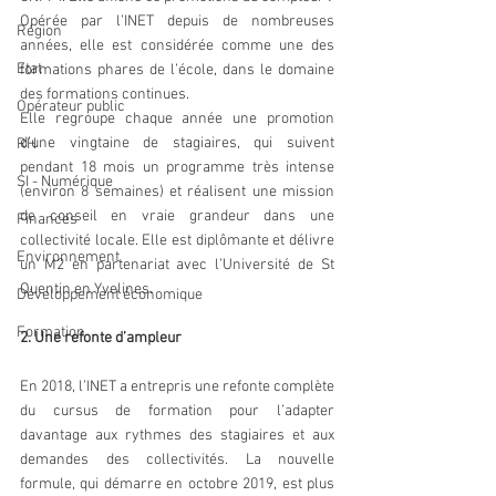
Opérée par l’INET depuis de nombreuses 
Région
années, elle est considérée comme une des 
Etat
formations phares de l’école, dans le domaine 
des formations continues.
Opérateur public
Elle regroupe chaque année une promotion 
d’une vingtaine de stagiaires, qui suivent 
RH
pendant 18 mois un programme très intense 
SI - Numérique
(environ 8 semaines) et réalisent une mission 
de conseil en vraie grandeur dans une 
Finances
collectivité locale. Elle est diplômante et délivre 
Environnement
un M2 en partenariat avec l’Université de St 
Quentin en Yvelines.
Développement économique
Formation
2. Une refonte d’ampleur
En 2018, l’INET a entrepris une refonte complète 
du cursus de formation pour l’adapter 
davantage aux rythmes des stagiaires et aux 
demandes des collectivités. La nouvelle 
formule, qui démarre en octobre 2019, est plus 