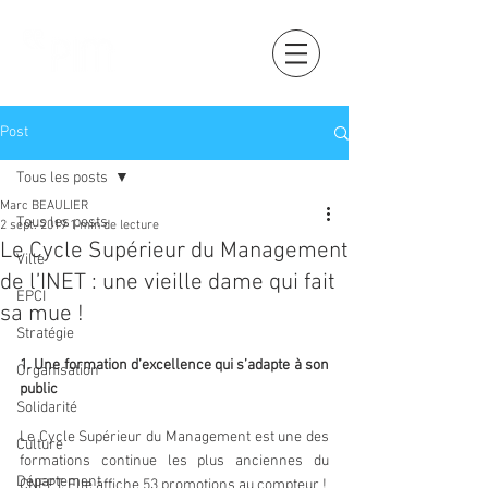
Post
Tous les posts
Marc BEAULIER
Tous les posts
2 sept. 2019
1 min de lecture
Le Cycle Supérieur du Management
Ville
de l’INET : une vieille dame qui fait
EPCI
sa mue !
Stratégie
1. Une formation d’excellence qui s’adapte à son 
Organisation
public
Solidarité
Le Cycle Supérieur du Management est une des 
Culture
formations continue les plus anciennes du 
Département
CNFPT. Elle affiche 53 promotions au compteur !