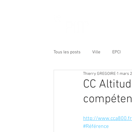
Tous les posts
Ville
EPCI
Thierry GREGOIRE
1 mars 
Etat
Opérateur public
R
CC Altitu
compéten
Formation
http://www.cca800.fr
#Référence