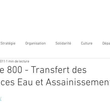
ACCUEIL
NOS PRESTATIONS
NOTRE ÉQUIPE
NOUS L
Stratégie
Organisation
Solidarité
Culture
Dép
2011
1 min de lecture
H
SI - Numérique
Finances
Environnement
Dé
de 800 - Transfert des
ces Eau et Assainissemen
/