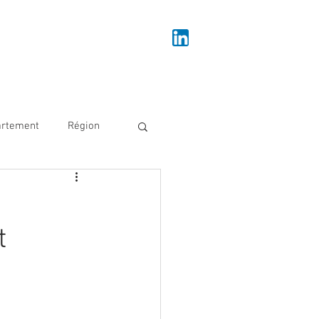
Se connecter
IRE
NOUS REJOINDRE
NOUS CONTACTER
artement
Région
veloppement économique
t