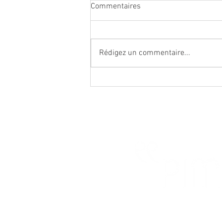
Commentaires
Rédigez un commentaire...
Apocalypse, airbag… et plan de
continuité d’activité : quelques
leçons à tirer de la canicule.