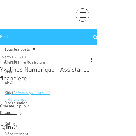
Post
Tous les posts
Thierry GREGOIRE
Tous les posts
1 mars 2011
1 min de lecture
Yvelines Numérique - Assistance
Ville
financière
EPCI
Stratégie
https://www.yvelines.fr/
#Référence
Organisation
Opérateur public
Finances
Solidarité
Culture
Département