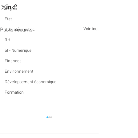
Région
Etat
Voir tout
Posts récents
Opérateur public
RH
SI - Numérique
Finances
Environnement
Développement économique
Formation