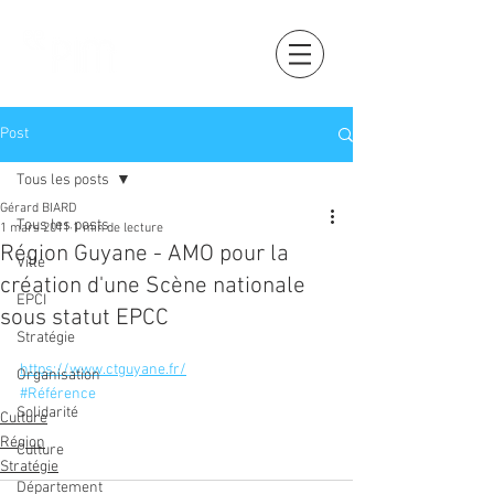
Post
Tous les posts
Gérard BIARD
Tous les posts
1 mars 2011
1 min de lecture
Région Guyane - AMO pour la
Ville
création d'une Scène nationale
EPCI
sous statut EPCC
Stratégie
https://www.ctguyane.fr/
Organisation
#Référence
Solidarité
Culture
Région
Culture
Stratégie
Département