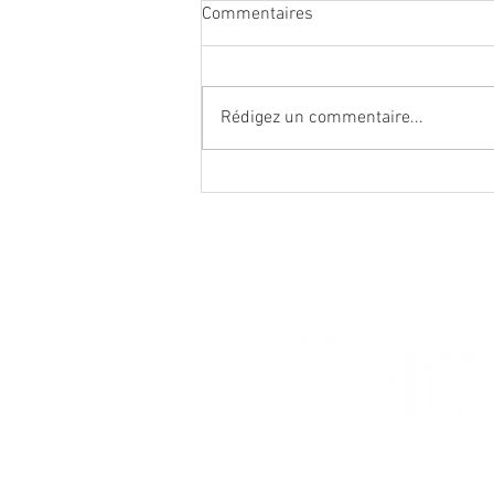
Commentaires
Rédigez un commentaire...
Une initiative de la ville de Mer
et de la communauté de
communes Beauce Val de Loire