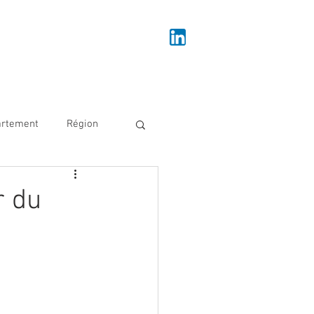
Se connecter
IRE
NOUS REJOINDRE
NOUS CONTACTER
artement
Région
veloppement économique
r du