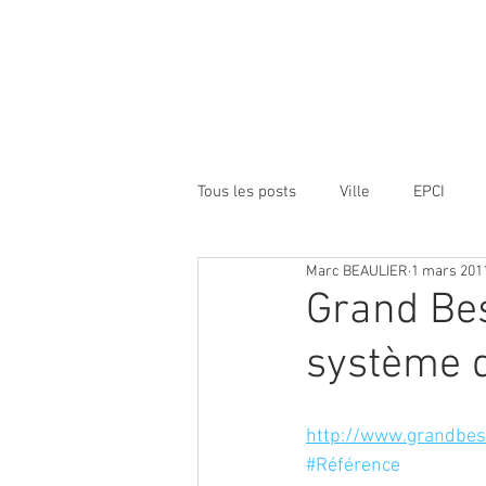
Tous les posts
Ville
EPCI
Marc BEAULIER
1 mars 201
Etat
Opérateur public
R
Grand Be
système d
Formation
http://www.grandbes
#Référence