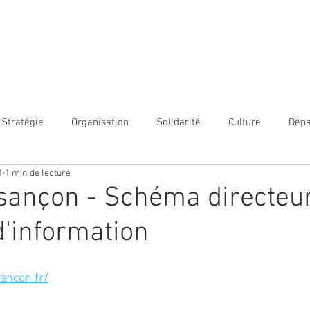
ACCUEIL
NOS PRESTATIONS
NOTRE ÉQUIPE
NOUS L
Stratégie
Organisation
Solidarité
Culture
Dép
1
1 min de lecture
H
SI - Numérique
Finances
Environnement
Dé
sançon - Schéma directeu
'information
ancon.fr/